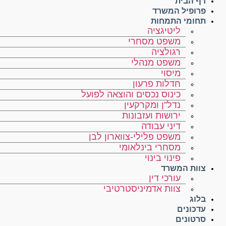
דף הבית
פרופיל המשרד
תחומי התמחות
ליטיגציה
משפט מסחרי
רגולציה
משפט מנהלי
מיסוי
חדלות פרעון
כינוס נכסים והוצאה לפועל
נדל”ן ומקרקעין
ירושות ועזבונות
דיני עבודה
משפט פלילי-צווארון לבן
מסחרי בינלאומי
פינוי בינוי
צוות המשרד
עורכי דין
צוות אדמיניסטרטיבי
בלוג
עדכונים
סרטונים