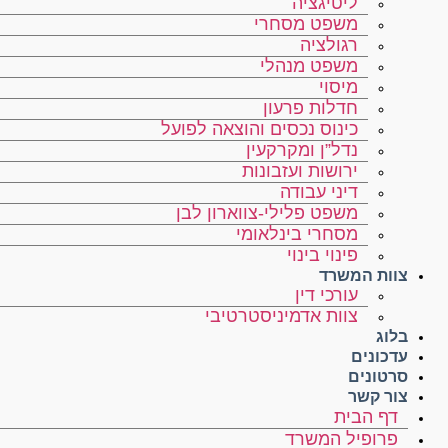
ליטיגציה
משפט מסחרי
רגולציה
משפט מנהלי
מיסוי
חדלות פרעון
כינוס נכסים והוצאה לפועל
נדל”ן ומקרקעין
ירושות ועזבונות
דיני עבודה
משפט פלילי-צווארון לבן
מסחרי בינלאומי
פינוי בינוי
צוות המשרד
עורכי דין
צוות אדמיניסטרטיבי
בלוג
עדכונים
סרטונים
צור קשר
דף הבית
פרופיל המשרד