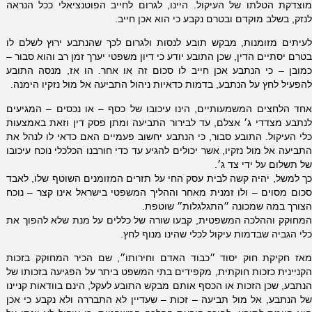
מוצדקת הטלתו של העיקול. היינו, לגרום לחייב הפוטנציאלי ככל הנראה
לנזק, בשלב מוקדם ובטרם נקבע כי הוא אכן חייב.
לעיתים מזומנות, מבקש תובע לנסות ולגרום לכך שהנתבע ירוץ לשלם לו
בטרם יסתיים הדין, שכן התובע יודע כי דיון משפטי יערך זמן רב והוא סבור –
כמובן – כי הנתבע אכן חייב לו סכום זה או אחר. הו אז, מנסה התובע
להפעיל לחץ על הנתבע, בדמות כדאיות ניהול התביעה אל מול נזקיו הימנה.
אחד הלחצים המשמעותיים, הינו עיכובו של כסף – או נכסים – המגיעים
לנתבע מצדדי ג׳ אצלם, עד לבירור התביעה ומתן פסק דין וזאת באמצעות
כלי העיקול. התובע סבור, כי הנתבע יחשוב פעמיים האם כדאי לו לנהל את
התביעה אל מול נזקיו, אשר יכולים להגיע עד כדי חורבנו הכלכלי נוכח עיכובו
של תשלום על ידי צד ג׳.
כך למשל, יהיה קשה לבית עסק החי על תזרים המזומנים השוטף שלו, לאבד
סכום מסוים – ולו זמנית מאחר וההליך המשפטי בישראל אינו קצר – נוכח
הצורך במה שמכונה ״התגלגלות״ שוטפת.
המחוקק וההלכה המשפטית, קבעו שורה של כללים על מנת שלא להפוך את
כלי הגביה שבדמות עיקול לכלי שהינו מנוף לחץ.
מאז חקיקת חוק יסוד ״כבוד האדם וחירותו״, שם הכיר המחוקק בזכות
הקניינית כזכות חוקתית, מקפידים בתי המשפט ביתר על הפגיעה בזכותו של
הנתבע, שכן הזכות או הכסף אותם מבקש התובע לעקל, הינם בוודאות קניינו
של הנתבע, אל מול תביעה – זכות – שעדיין לא התבררה ולא נקבע כי אכן