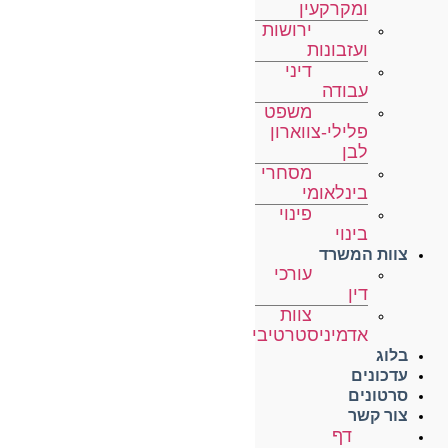
ומקרקעין
ירושות
ועזבונות
דיני
עבודה
משפט
פלילי-צווארון
לבן
מסחרי
בינלאומי
פינוי
בינוי
צוות המשרד
עורכי
דין
צוות
אדמיניסטרטיבי
בלוג
עדכונים
סרטונים
צור קשר
דף