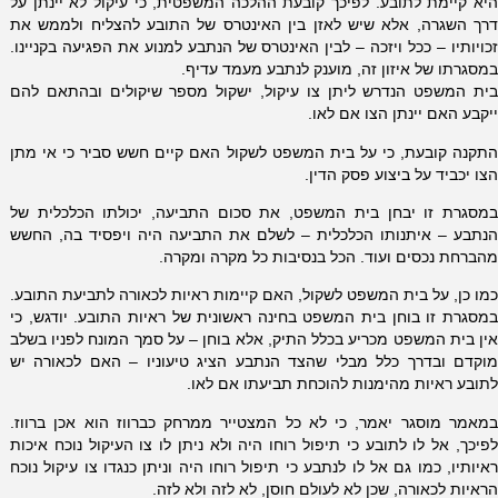
היא קיימת לתובע. לפיכך קובעת ההלכה המשפטית, כי עיקול לא יינתן על
דרך השגרה, אלא שיש לאזן בין האינטרס של התובע להצליח ולממש את
זכויותיו – ככל ויזכה – לבין האינטרס של הנתבע למנוע את הפגיעה בקניינו.
במסגרתו של איזון זה, מוענק לנתבע מעמד עדיף.
בית המשפט הנדרש ליתן צו עיקול, ישקול מספר שיקולים ובהתאם להם
ייקבע האם יינתן הצו אם לאו.
התקנה קובעת, כי על בית המשפט לשקול האם קיים חשש סביר כי אי מתן
הצו יכביד על ביצוע פסק הדין.
במסגרת זו יבחן בית המשפט, את סכום התביעה, יכולתו הכלכלית של
הנתבע – איתנותו הכלכלית – לשלם את התביעה היה ויפסיד בה, החשש
מהברחת נכסים ועוד. הכל בנסיבות כל מקרה ומקרה.
כמו כן, על בית המשפט לשקול, האם קיימות ראיות לכאורה לתביעת התובע.
במסגרת זו בוחן בית המשפט בחינה ראשונית של ראיות התובע. יודגש, כי
אין בית המשפט מכריע בכלל התיק, אלא בוחן – על סמך המונח לפניו בשלב
מוקדם ובדרך כלל מבלי שהצד הנתבע הציג טיעוניו – האם לכאורה יש
לתובע ראיות מהימנות להוכחת תביעתו אם לאו.
במאמר מוסגר יאמר, כי לא כל המצטייר ממרחק כברווז הוא אכן ברווז.
לפיכך, אל לו לתובע כי תיפול רוחו היה ולא ניתן לו צו העיקול נוכח איכות
ראיותיו, כמו גם אל לו לנתבע כי תיפול רוחו היה וניתן כנגדו צו עיקול נוכח
הראיות לכאורה, שכן לא לעולם חוסן, לא לזה ולא לזה.