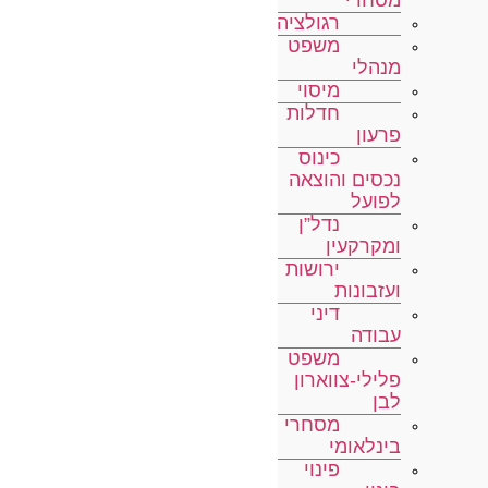
מסחרי
רגולציה
משפט
מנהלי
מיסוי
חדלות
פרעון
כינוס
נכסים והוצאה
לפועל
נדל”ן
ומקרקעין
ירושות
ועזבונות
דיני
עבודה
משפט
פלילי-צווארון
לבן
מסחרי
בינלאומי
פינוי