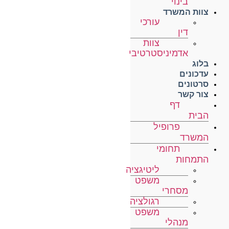
בינוי
צוות המשרד
עורכי
דין
צוות
אדמיניסטרטיבי
בלוג
עדכונים
סרטונים
צור קשר
דף
הבית
פרופיל
המשרד
תחומי
התמחות
ליטיגציה
משפט
מסחרי
רגולציה
משפט
מנהלי