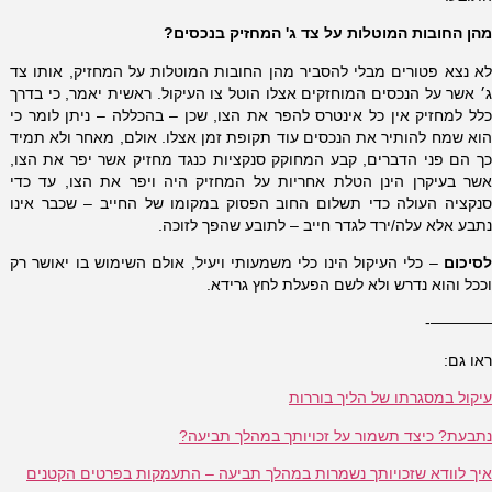
מהן החובות המוטלות על צד ג' המחזיק בנכסים?
לא נצא פטורים מבלי להסביר מהן החובות המוטלות על המחזיק, אותו צד
ג׳ אשר על הנכסים המוחזקים אצלו הוטל צו העיקול. ראשית יאמר, כי בדרך
כלל למחזיק אין כל אינטרס להפר את הצו, שכן – בהכללה – ניתן לומר כי
הוא שמח להותיר את הנכסים עוד תקופת זמן אצלו. אולם, מאחר ולא תמיד
כך הם פני הדברים, קבע המחוקק סנקציות כנגד מחזיק אשר יפר את הצו,
אשר בעיקרן הינן הטלת אחריות על המחזיק היה ויפר את הצו, עד כדי
סנקציה העולה כדי תשלום החוב הפסוק במקומו של החייב – שכבר אינו
נתבע אלא עלה/ירד לגדר חייב – לתובע שהפך לזוכה.
לסיכום
– כלי העיקול הינו כלי משמעותי ויעיל, אולם השימוש בו יאושר רק
וככל והוא נדרש ולא לשם הפעלת לחץ גרידא.
————-
ראו גם:
עיקול במסגרתו של הליך בוררות
נתבעת? כיצד תשמור על זכויותך במהלך תביעה?
איך לוודא שזכויותך נשמרות במהלך תביעה – התעמקות בפרטים הקטנים