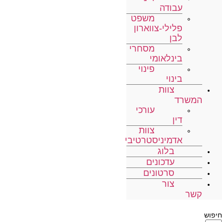
עבודה
משפט
פלילי-צווארון
לבן
מסחרי
בינלאומי
פינוי
בינוי
צוות
המשרד
עורכי
דין
צוות
אדמיניסטרטיבי
בלוג
עדכונים
סרטונים
צור
קשר
חיפוש