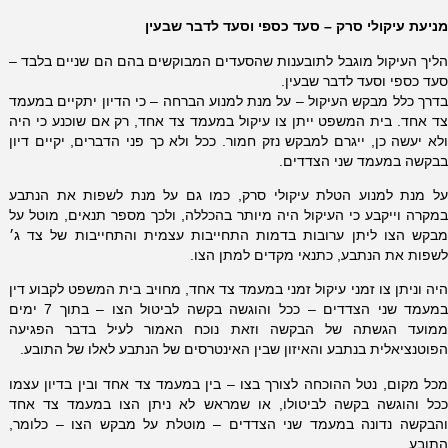
מניעת עיקולי סרק – סעד כספי וסעד לדבר שבעין
הליך העיקול מוגבל לתובענות שהסעדים המבוקשים בהם הם שניים בלבד –
סעד כספי וסעד לדבר שבעין.
בדרך כלל מבקש העיקול – על מנת למנוע הברחה – כי הדיון יתקיים במעמד
צד אחד. בית המשפט ייתן צו עיקול במעמד צד אחד, רק אם שוכנע כי היה
ולא יעשה כן, ייגרם למבקש נזק חמור. ככל ולא כך פני הדברים, יקיים דיון
בבקשה במעמד שני הצדדים.
על מנת למנוע הטלת עיקולי סרק, כמו גם על מנת לשפות את הנתבע
במקרה וייקבע כי העיקול היה מיותר בהכללה, ולכך מספר תנאים, מוטל על
מבקש הצו ליתן ערובות בדמות התחייבות עצמית והתחייבות של צד ג׳
לשפות את הנתבע, כתנאי מקדים למתן הצו.
היה וניתן צו זמני עיקול זמני במעמד צד אחד, מחויב בית המשפט לקבוע דין
במעמד שני הצדדים – ככל והוגשה בקשה לביטול הצו – בתוך 7 ימים
ממועד הגשתה של הבקשה וזאת נוכח האמור לעיל בדבר הפגיעה
הפוטנציאלית בנתבע והאיזון שבין האינטרסים של הנתבע לאלו של התובע.
מכל מקום, נטל ההוכחה לצורך בצו – בין במעמד צד אחד ובין בדיון עצמו
ככל והוגשה בקשה לביטולו, או שמראש לא ניתן הצו במעמד צד אחד
והבקשה נדונה במעמד שני הצדדים – מוטלת על מבקש הצו – כלומר,
התובע.