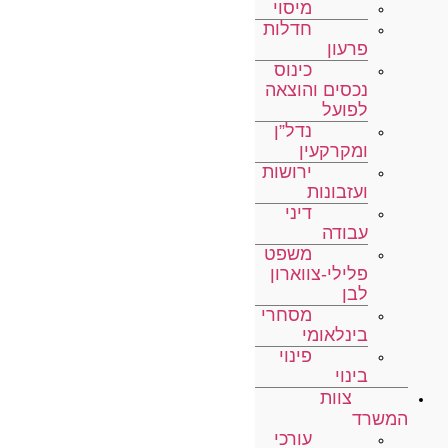
מיסוי
חדלות
פרעון
כינוס
נכסים והוצאה
לפועל
נדל”ן
ומקרקעין
ירושות
ועזבונות
דיני
עבודה
משפט
פלילי-צווארון
לבן
מסחרי
בינלאומי
פינוי
בינוי
צוות
המשרד
עורכי