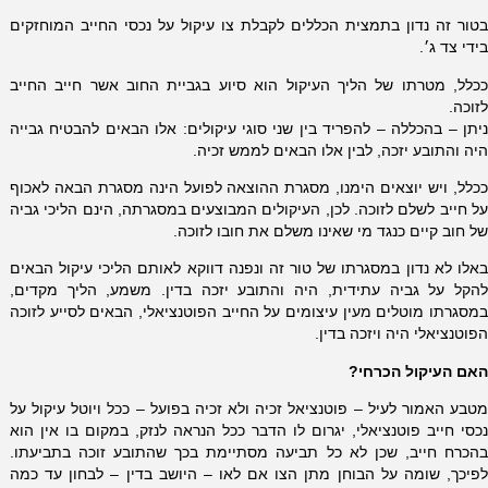
בטור זה נדון בתמצית הכללים לקבלת צו עיקול על נכסי החייב המוחזקים
בידי צד ג׳.
ככלל, מטרתו של הליך העיקול הוא סיוע בגביית החוב אשר חייב החייב
לזוכה.
ניתן – בהכללה – להפריד בין שני סוגי עיקולים: אלו הבאים להבטיח גבייה
היה והתובע יזכה, לבין אלו הבאים לממש זכיה.
ככלל, ויש יוצאים הימנו, מסגרת ההוצאה לפועל הינה מסגרת הבאה לאכוף
על חייב לשלם לזוכה. לכן, העיקולים המבוצעים במסגרתה, הינם הליכי גביה
של חוב קיים כנגד מי שאינו משלם את חובו לזוכה.
באלו לא נדון במסגרתו של טור זה ונפנה דווקא לאותם הליכי עיקול הבאים
להקל על גביה עתידית, היה והתובע יזכה בדין. משמע, הליך מקדים,
במסגרתו מוטלים מעין עיצומים על החייב הפוטנציאלי, הבאים לסייע לזוכה
הפוטנציאלי היה ויזכה בדין.
האם העיקול הכרחי?
מטבע האמור לעיל – פוטנציאל זכיה ולא זכיה בפועל – ככל ויוטל עיקול על
נכסי חייב פוטנציאלי, יגרום לו הדבר ככל הנראה לנזק, במקום בו אין הוא
בהכרח חייב, שכן לא כל תביעה מסתיימת בכך שהתובע זוכה בתביעתו.
לפיכך, שומה על הבוחן מתן הצו אם לאו – היושב בדין – לבחון עד כמה