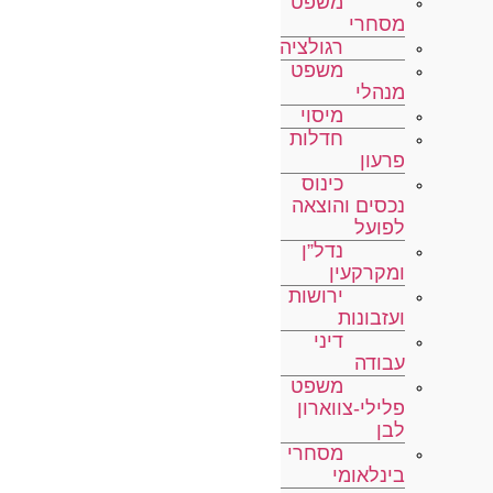
משפט
מסחרי
רגולציה
משפט
מנהלי
מיסוי
חדלות
פרעון
כינוס
נכסים והוצאה
לפועל
נדל”ן
ומקרקעין
ירושות
ועזבונות
דיני
עבודה
משפט
פלילי-צווארון
לבן
מסחרי
בינלאומי