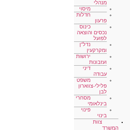
מנהלי
מיסוי
חדלות
פרעון
כינוס
נכסים והוצאה
לפועל
נדל”ן
ומקרקעין
ירושות
ועזבונות
דיני
עבודה
משפט
פלילי-צווארון
לבן
מסחרי
בינלאומי
פינוי
בינוי
צוות
המשרד