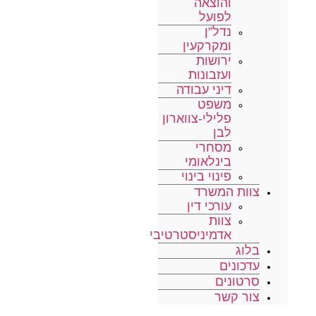
והוצאה
לפועל
נדל”ן
ומקרקעין
ירושות
ועזבונות
דיני עבודה
משפט
פלילי-צווארון
לבן
מסחרי
בינלאומי
פינוי בינוי
צוות המשרד
עורכי דין
צוות
אדמיניסטרטיבי
בלוג
עדכונים
סרטונים
צור קשר