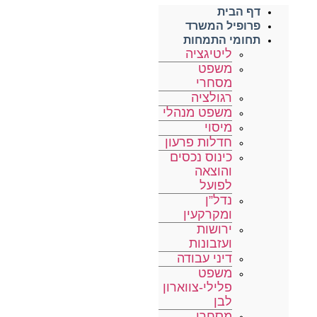
דף הבית
פרופיל המשרד
תחומי התמחות
ליטיגציה
משפט
מסחרי
רגולציה
משפט מנהלי
מיסוי
חדלות פרעון
כינוס נכסים
והוצאה
לפועל
נדל”ן
ומקרקעין
ירושות
ועזבונות
דיני עבודה
משפט
פלילי-צווארון
לבן
מסחרי