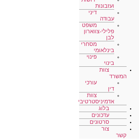
ועזבונות
דיני
עבודה
משפט
פלילי-צווארון
לבן
מסחרי
בינלאומי
פינוי
בינוי
צוות
המשרד
עורכי
דין
צוות
אדמיניסטרטיבי
בלוג
עדכונים
סרטונים
צור
קשר