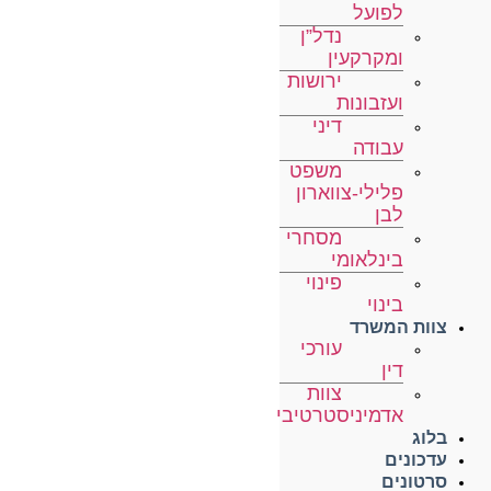
לפועל
נדל”ן
ומקרקעין
ירושות
ועזבונות
דיני
עבודה
משפט
פלילי-צווארון
לבן
מסחרי
בינלאומי
פינוי
בינוי
צוות המשרד
עורכי
דין
צוות
אדמיניסטרטיבי
בלוג
עדכונים
סרטונים