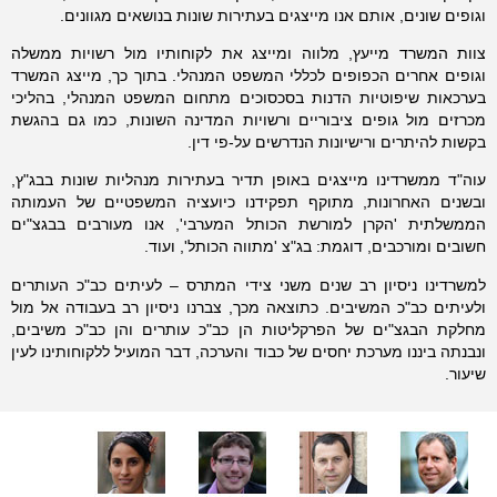
וגופים שונים, אותם אנו מייצגים בעתירות שונות בנושאים מגוונים.
צוות המשרד מייעץ, מלווה ומייצג את לקוחותיו מול רשויות ממשלה
וגופים אחרים הכפופים לכללי המשפט המנהלי. בתוך כך, מייצג המשרד
בערכאות שיפוטיות הדנות בסכסוכים מתחום המשפט המנהלי, בהליכי
מכרזים מול גופים ציבוריים ורשויות המדינה השונות, כמו גם בהגשת
בקשות להיתרים ורישיונות הנדרשים על-פי דין.
עוה"ד ממשרדינו מייצגים באופן תדיר בעתירות מנהליות שונות בבג"ץ,
ובשנים האחרונות, מתוקף תפקידנו כיועציה המשפטיים של העמותה
הממשלתית 'הקרן למורשת הכותל המערבי', אנו מעורבים בבגצ"ים
חשובים ומורכבים, דוגמת: בג"צ 'מתווה הכותל', ועוד.
למשרדינו ניסיון רב שנים משני צידי המתרס – לעיתים כב"כ העותרים
ולעיתים כב"כ המשיבים. כתוצאה מכך, צברנו ניסיון רב בעבודה אל מול
מחלקת הבגצ"ים של הפרקליטות הן כב"כ עותרים והן כב"כ משיבים,
ונבנתה ביננו מערכת יחסים של כבוד והערכה, דבר המועיל ללקוחותינו לעין
שיעור
.