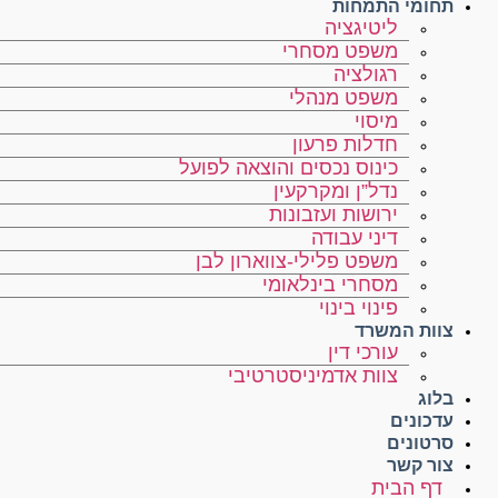
תחומי התמחות
ליטיגציה
משפט מסחרי
רגולציה
משפט מנהלי
מיסוי
חדלות פרעון
כינוס נכסים והוצאה לפועל
נדל”ן ומקרקעין
ירושות ועזבונות
דיני עבודה
משפט פלילי-צווארון לבן
מסחרי בינלאומי
פינוי בינוי
צוות המשרד
עורכי דין
צוות אדמיניסטרטיבי
בלוג
עדכונים
סרטונים
צור קשר
דף הבית