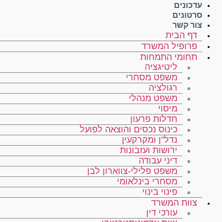
עדכונים
סרטונים
צור קשר
דף הבית
פרופיל המשרד
תחומי התמחות
ליטיגציה
משפט מסחרי
רגולציה
משפט מנהלי
מיסוי
חדלות פרעון
כינוס נכסים והוצאה לפועל
נדל”ן ומקרקעין
ירושות ועזבונות
דיני עבודה
משפט פלילי-צווארון לבן
מסחרי בינלאומי
פינוי בינוי
צוות המשרד
עורכי דין